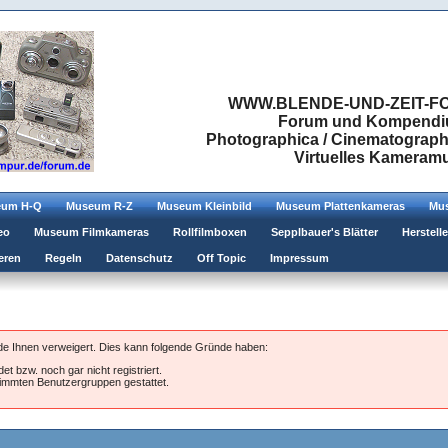
WWW.BLENDE-UND-ZEIT-FO
Forum und Kompendium
Photographica / Cinematographic
Virtuelles Kamera
eum H-Q
Museum R-Z
Museum Kleinbild
Museum Plattenkameras
Mus
eo
Museum Filmkameras
Rollfilmboxen
Sepplbauer's Blätter
Herstell
eren
Regeln
Datenschutz
Off Topic
Impressum
rde Ihnen verweigert. Dies kann folgende Gründe haben:
et bzw. noch gar nicht registriert.
stimmten Benutzergruppen gestattet.