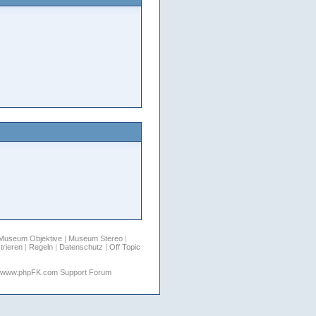
Museum Objektive
|
Museum Stereo
|
trieren
|
Regeln
|
Datenschutz
|
Off Topic
www.phpFK.com Support Forum