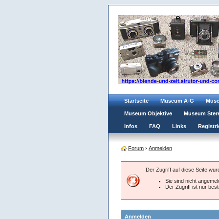
Startseite
Museum A-G
Mus
Museum Objektive
Museum Ster
Infos
FAQ
Links
Registri
Forum
›
Anmelden
Der Zugriff auf diese Seite wu
Sie sind nicht angemeld
Der Zugriff ist nur be
Anmelden