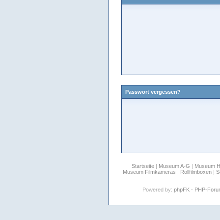
Passwort vergessen?
Startseite
|
Museum A-G
|
Museum 
Museum Filmkameras
|
Rollfilmboxen
|
S
Powered by:
phpFK - PHP-For