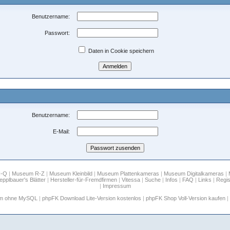
Benutzername:
Passwort:
Daten in Cookie speichern
Benutzername:
E-Mail:
H-Q
|
Museum R-Z
|
Museum Kleinbild
|
Museum Plattenkameras
|
Museum Digitalkameras
|
epplbauer's Blätter
|
Hersteller-für-Fremdfirmen
|
Vitessa
|
Suche
|
Infos
|
FAQ
|
Links
|
Regis
|
Impressum
um ohne MySQL
|
phpFK Download Lite-Version kostenlos
|
phpFK Shop Voll-Version kaufen
|