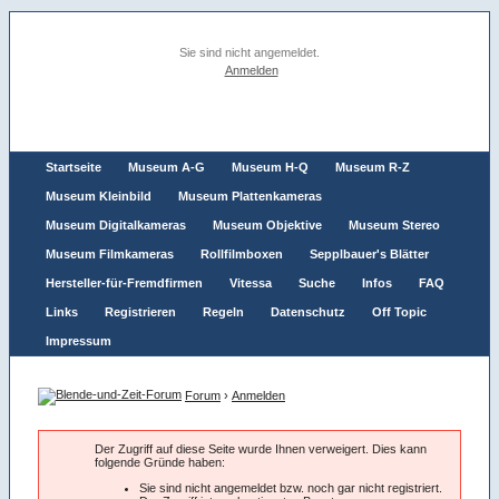
Sie sind nicht angemeldet.
Anmelden
Startseite
Museum A-G
Museum H-Q
Museum R-Z
Museum Kleinbild
Museum Plattenkameras
Museum Digitalkameras
Museum Objektive
Museum Stereo
Museum Filmkameras
Rollfilmboxen
Sepplbauer's Blätter
Hersteller-für-Fremdfirmen
Vitessa
Suche
Infos
FAQ
Links
Registrieren
Regeln
Datenschutz
Off Topic
Impressum
Forum
›
Anmelden
Der Zugriff auf diese Seite wurde Ihnen verweigert. Dies kann
folgende Gründe haben:
Sie sind nicht angemeldet bzw. noch gar nicht registriert.