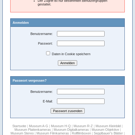
Der Zugriff ist nur bestimmten Benutzergruppen
gestattet.
Anmelden
Benutzername:
Passwort:
Daten in Cookie speichern
Passwort vergessen?
Benutzername:
E-Mail:
Startseite
|
Museum A-G
|
Museum H-Q
|
Museum R-Z
|
Museum Kleinbild
|
Museum Plattenkameras
|
Museum Digitalkameras
|
Museum Objektive
|
Museum Stereo
|
Museum Filmkameras
|
Rollfilmboxen
|
Sepplbauer's Blätter
|