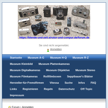
Sie sind nicht angemeldet.
Anmelden
Startseite
Museum A-G
Museum H-Q
Museum R-Z
Museum Kleinbild
Museum Plattenkameras
Museum Digitalkameras
Museum Objektive
Museum Stereo
Museum Filmkameras
Rollfilmboxen
Sepplbauer's Blätter
Hersteller-für-Fremdfirmen
Vitessa
Suche
Infos
FAQ
Links
Registrieren
Regeln
Datenschutz
Off Topic
Impressum
Forum
›
Anmelden