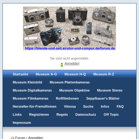
Sie sind nicht angemeldet.
Anmelden
Startseite
Museum A-G
Museum H-Q
Museum R-Z
Museum Kleinbild
Museum Plattenkameras
Museum Digitalkameras
Museum Objektive
Museum Stereo
Museum Filmkameras
Rollfilmboxen
Sepplbauer's Blätter
Hersteller-für-Fremdfirmen
Vitessa
Suche
Infos
FAQ
Links
Registrieren
Regeln
Datenschutz
Off Topic
Impressum
Forum
›
Anmelden