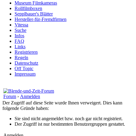
Museum Filmkameras
Rollfilmboxen
Sepplbauer's Blätter
Hersteller-für-Fremdfirmen
Vitessa
Suche
Infos
FAQ
Links
Registrieren
Regeln
Datenschutz
Off Topic
Impressum
Forum
›
Anmelden
Der Zugriff auf diese Seite wurde Ihnen verweigert. Dies kann
folgende Gründe haben:
Sie sind nicht angemeldet bzw. noch gar nicht registriert.
Der Zugriff ist nur bestimmten Benutzergruppen gestattet.
Anmelden