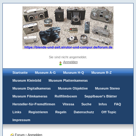
Sie sind nicht angemeldet.
Anmelden
Startseite
Museum A-G
Museum H-Q
Museum R-Z
Museum Kleinbild
Museum Plattenkameras
Museum Digitalkameras
Museum Objektive
Museum Stereo
Museum Filmkameras
Rollfilmboxen
Sepplbauer's Blätter
Hersteller-für-Fremdfirmen
Vitessa
Suche
Infos
FAQ
Links
Registrieren
Regeln
Datenschutz
Off Topic
Impressum
Forum
›
Anmelden