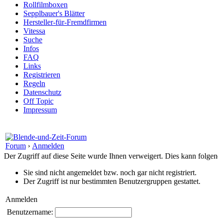
Rollfilmboxen
Sepplbauer's Blätter
Hersteller-für-Fremdfirmen
Vitessa
Suche
Infos
FAQ
Links
Registrieren
Regeln
Datenschutz
Off Topic
Impressum
Forum
›
Anmelden
Der Zugriff auf diese Seite wurde Ihnen verweigert. Dies kann folg
Sie sind nicht angemeldet bzw. noch gar nicht registriert.
Der Zugriff ist nur bestimmten Benutzergruppen gestattet.
Anmelden
Benutzername: