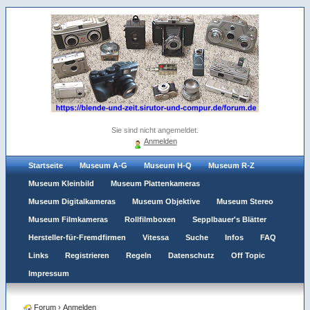
Sie sind nicht angemeldet.
Anmelden
Startseite
Museum A-G
Museum H-Q
Museum R-Z
Museum Kleinbild
Museum Plattenkameras
Museum Digitalkameras
Museum Objektive
Museum Stereo
Museum Filmkameras
Rollfilmboxen
Sepplbauer's Blätter
Hersteller-für-Fremdfirmen
Vitessa
Suche
Infos
FAQ
Links
Registrieren
Regeln
Datenschutz
Off Topic
Impressum
Forum
›
Anmelden