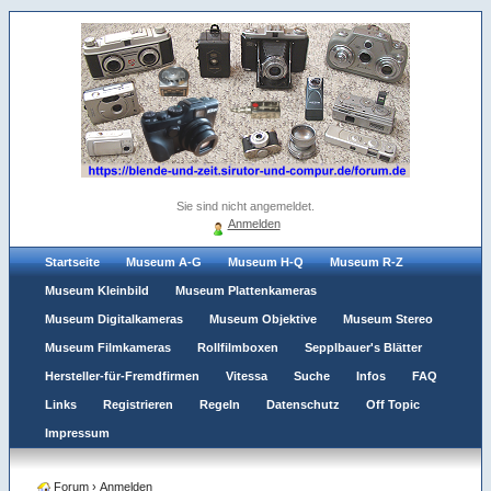
Sie sind nicht angemeldet.
Anmelden
Startseite
Museum A-G
Museum H-Q
Museum R-Z
Museum Kleinbild
Museum Plattenkameras
Museum Digitalkameras
Museum Objektive
Museum Stereo
Museum Filmkameras
Rollfilmboxen
Sepplbauer's Blätter
Hersteller-für-Fremdfirmen
Vitessa
Suche
Infos
FAQ
Links
Registrieren
Regeln
Datenschutz
Off Topic
Impressum
Forum
›
Anmelden