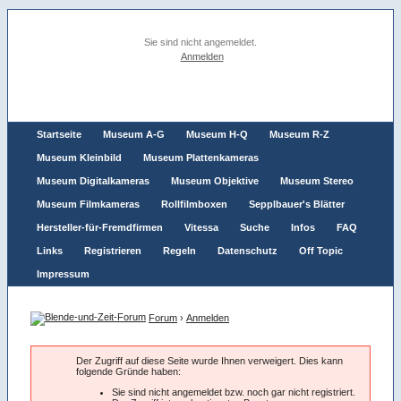
Sie sind nicht angemeldet.
Anmelden
Startseite
Museum A-G
Museum H-Q
Museum R-Z
Museum Kleinbild
Museum Plattenkameras
Museum Digitalkameras
Museum Objektive
Museum Stereo
Museum Filmkameras
Rollfilmboxen
Sepplbauer's Blätter
Hersteller-für-Fremdfirmen
Vitessa
Suche
Infos
FAQ
Links
Registrieren
Regeln
Datenschutz
Off Topic
Impressum
Forum
›
Anmelden
Der Zugriff auf diese Seite wurde Ihnen verweigert. Dies kann
folgende Gründe haben:
Sie sind nicht angemeldet bzw. noch gar nicht registriert.