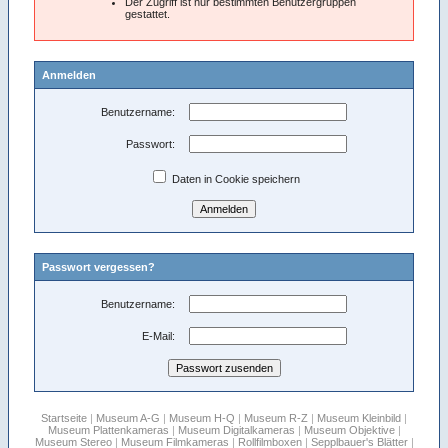
Der Zugriff ist nur bestimmten Benutzergruppen
gestattet.
Anmelden
Benutzername:
Passwort:
Daten in Cookie speichern
Passwort vergessen?
Benutzername:
E-Mail:
Startseite
|
Museum A-G
|
Museum H-Q
|
Museum R-Z
|
Museum Kleinbild
|
Museum Plattenkameras
|
Museum Digitalkameras
|
Museum Objektive
|
Museum Stereo
|
Museum Filmkameras
|
Rollfilmboxen
|
Sepplbauer's Blätter
|