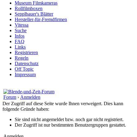
Museum Filmkameras
Rollfilmboxen
Sepplbauer's Blätter
Hersteller-für-Fremdfirmen
Vitessa
Suche
Infos
FAQ
Links
Registrieren
Regeln
Datenschutz
Off Topic
Impressum
Forum
›
Anmelden
Der Zugriff auf diese Seite wurde Ihnen verweigert. Dies kann
folgende Gründe haben:
Sie sind nicht angemeldet bzw. noch gar nicht registriert.
Der Zugriff ist nur bestimmten Benutzergruppen gestattet.
Anmelden