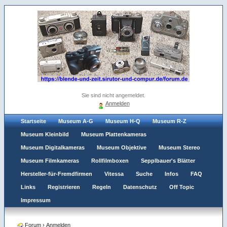
Sie sind nicht angemeldet.
Anmelden
Startseite
Museum A-G
Museum H-Q
Museum R-Z
Museum Kleinbild
Museum Plattenkameras
Museum Digitalkameras
Museum Objektive
Museum Stereo
Museum Filmkameras
Rollfilmboxen
Sepplbauer's Blätter
Hersteller-für-Fremdfirmen
Vitessa
Suche
Infos
FAQ
Links
Registrieren
Regeln
Datenschutz
Off Topic
Impressum
Forum
›
Anmelden