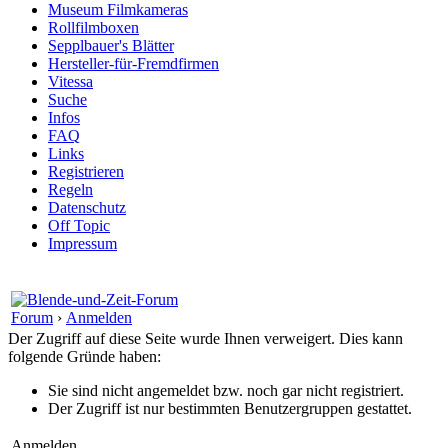
Museum Filmkameras
Rollfilmboxen
Sepplbauer's Blätter
Hersteller-für-Fremdfirmen
Vitessa
Suche
Infos
FAQ
Links
Registrieren
Regeln
Datenschutz
Off Topic
Impressum
Forum
›
Anmelden
Der Zugriff auf diese Seite wurde Ihnen verweigert. Dies kann
folgende Gründe haben:
Sie sind nicht angemeldet bzw. noch gar nicht registriert.
Der Zugriff ist nur bestimmten Benutzergruppen gestattet.
Anmelden