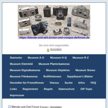
Sie sind nicht angemeldet.
Anmelden
Startseite
Museum A-G
Museum H-Q
Museum R-Z
Museum Kleinbild
Museum Plattenkameras
Museum Digitalkameras
Museum Objektive
Museum Stereo
Museum Filmkameras
Rollfilmboxen
Sepplbauer's Blätter
Hersteller-für-Fremdfirmen
Vitessa
Suche
Infos
FAQ
Links
Registrieren
Regeln
Datenschutz
Off Topic
Impressum
Forum
›
Anmelden