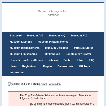
Sie sind nicht angemeldet.
Anmelden
Startseite
Museum A-G
Museum H-Q
Museum R-Z
Museum Kleinbild
Museum Plattenkameras
Museum Digitalkameras
Museum Objektive
Museum Stereo
Museum Filmkameras
Rollfilmboxen
Sepplbauer's Blätter
Hersteller-für-Fremdfirmen
Vitessa
Suche
Infos
FAQ
Links
Registrieren
Regeln
Datenschutz
Off Topic
Impressum
Forum
›
Anmelden
Der Zugriff auf diese Seite wurde Ihnen verweigert. Dies kann
folgende Gründe haben:
Sie sind nicht angemeldet bzw. noch gar nicht registriert.