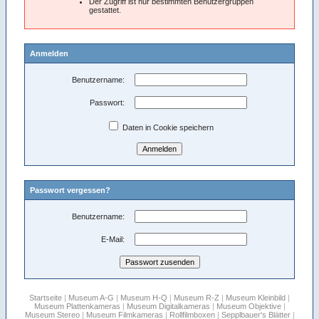
Der Zugriff ist nur bestimmten Benutzergruppen
gestattet.
Anmelden
Benutzername:
Passwort:
Daten in Cookie speichern
Passwort vergessen?
Benutzername:
E-Mail:
Startseite
|
Museum A-G
|
Museum H-Q
|
Museum R-Z
|
Museum Kleinbild
|
Museum Plattenkameras
|
Museum Digitalkameras
|
Museum Objektive
|
Museum Stereo
|
Museum Filmkameras
|
Rollfilmboxen
|
Sepplbauer's Blätter
|