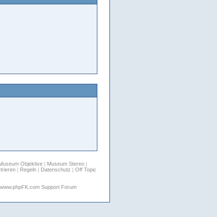
Museum Objektive
|
Museum Stereo
|
trieren
|
Regeln
|
Datenschutz
|
Off Topic
www.phpFK.com Support Forum