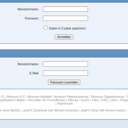
Benutzername:
Passwort:
Daten in Cookie speichern
Benutzername:
E-Mail:
H-Q
|
Museum R-Z
|
Museum Kleinbild
|
Museum Plattenkameras
|
Museum Digitalkameras
|
epplbauer's Blätter
|
Hersteller-für-Fremdfirmen
|
Vitessa
|
Suche
|
Infos
|
FAQ
|
Links
|
Regis
|
Impressum
um ohne MySQL
|
phpFK Download Lite-Version kostenlos
|
phpFK Shop Voll-Version kaufen
|