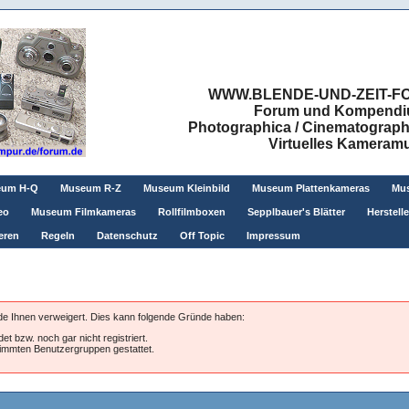
WWW.BLENDE-UND-ZEIT-FO
Forum und Kompendium
Photographica / Cinematographic
Virtuelles Kamera
eum H-Q
Museum R-Z
Museum Kleinbild
Museum Plattenkameras
Mus
eo
Museum Filmkameras
Rollfilmboxen
Sepplbauer's Blätter
Herstell
eren
Regeln
Datenschutz
Off Topic
Impressum
rde Ihnen verweigert. Dies kann folgende Gründe haben:
et bzw. noch gar nicht registriert.
stimmten Benutzergruppen gestattet.