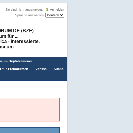
Sie sind nicht angemeldet. |
Anmelden
Sprache auswählen:
RUM.DE (BZF)
 für ...
a - Interessierte.
museum
eum Digitalkameras
er-für-Fremdfirmen
Vitessa
Suche