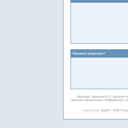
Passwort vergessen?
Startseite
|
Museum A-G
|
Museum 
Museum Filmkameras
|
Rollfilmboxen
|
S
Powered by:
phpFK - PHP-For