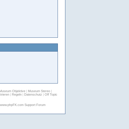
Museum Objektive
|
Museum Stereo
|
trieren
|
Regeln
|
Datenschutz
|
Off Topic
www.phpFK.com Support Forum