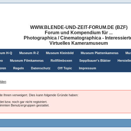
WWW.BLENDE-UND-ZEIT-FORUM.DE (BZF)
Forum und Kompendium für ...
Photographica / Cinematographica - Interessiert
Virtuelles Kameramuseum
eum H-Q
Museum R-Z
Museum Kleinbild
Museum Plattenkameras
Mus
eo
Museum Filmkameras
Rollfilmboxen
Sepplbauer's Blätter
Herstell
eren
Regeln
Datenschutz
Off Topic
Impressum
lden
rde Ihnen verweigert. Dies kann folgende Gründe haben:
et bzw. noch gar nicht registriert.
stimmten Benutzergruppen gestattet.