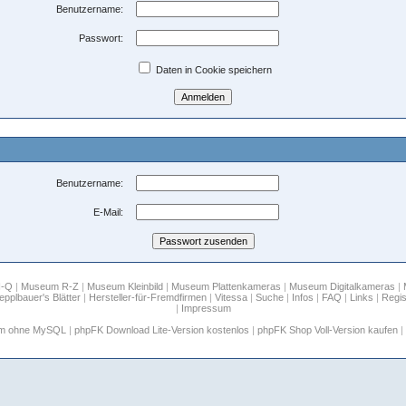
Benutzername:
Passwort:
Daten in Cookie speichern
Benutzername:
E-Mail:
H-Q
|
Museum R-Z
|
Museum Kleinbild
|
Museum Plattenkameras
|
Museum Digitalkameras
|
epplbauer's Blätter
|
Hersteller-für-Fremdfirmen
|
Vitessa
|
Suche
|
Infos
|
FAQ
|
Links
|
Regis
|
Impressum
um ohne MySQL
|
phpFK Download Lite-Version kostenlos
|
phpFK Shop Voll-Version kaufen
|