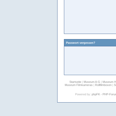
Passwort vergessen?
Startseite
|
Museum A-G
|
Museum 
Museum Filmkameras
|
Rollfilmboxen
|
S
Powered by:
phpFK - PHP-For