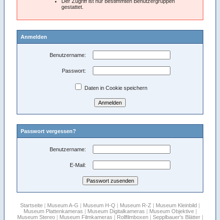
Der Zugriff ist nur bestimmten Benutzergruppen
gestattet.
Anmelden
Benutzername:
Passwort:
Daten in Cookie speichern
Passwort vergessen?
Benutzername:
E-Mail:
Startseite
|
Museum A-G
|
Museum H-Q
|
Museum R-Z
|
Museum Kleinbild
|
Museum Plattenkameras
|
Museum Digitalkameras
|
Museum Objektive
|
Museum Stereo
|
Museum Filmkameras
|
Rollfilmboxen
|
Sepplbauer's Blätter
|