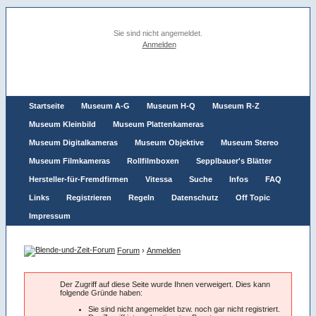
Sie sind nicht angemeldet.
Anmelden
Startseite
Museum A-G
Museum H-Q
Museum R-Z
Museum Kleinbild
Museum Plattenkameras
Museum Digitalkameras
Museum Objektive
Museum Stereo
Museum Filmkameras
Rollfilmboxen
Sepplbauer's Blätter
Hersteller-für-Fremdfirmen
Vitessa
Suche
Infos
FAQ
Links
Registrieren
Regeln
Datenschutz
Off Topic
Impressum
Forum
›
Anmelden
Der Zugriff auf diese Seite wurde Ihnen verweigert. Dies kann
folgende Gründe haben:
Sie sind nicht angemeldet bzw. noch gar nicht registriert.