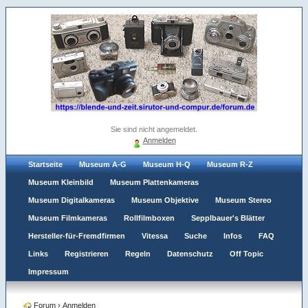
Sie sind nicht angemeldet.
Anmelden
Startseite
Museum A-G
Museum H-Q
Museum R-Z
Museum Kleinbild
Museum Plattenkameras
Museum Digitalkameras
Museum Objektive
Museum Stereo
Museum Filmkameras
Rollfilmboxen
Sepplbauer's Blätter
Hersteller-für-Fremdfirmen
Vitessa
Suche
Infos
FAQ
Links
Registrieren
Regeln
Datenschutz
Off Topic
Impressum
Forum
›
Anmelden