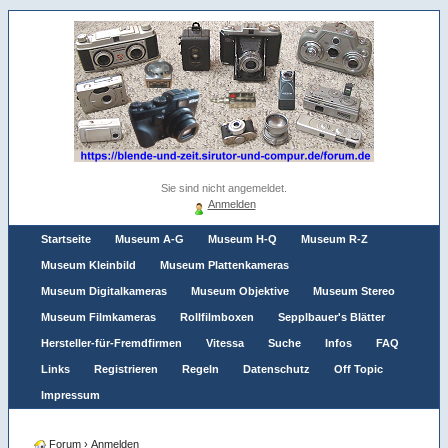
Sie sind nicht angemeldet.
Anmelden
Startseite
Museum A-G
Museum H-Q
Museum R-Z
Museum Kleinbild
Museum Plattenkameras
Museum Digitalkameras
Museum Objektive
Museum Stereo
Museum Filmkameras
Rollfilmboxen
Sepplbauer's Blätter
Hersteller-für-Fremdfirmen
Vitessa
Suche
Infos
FAQ
Links
Registrieren
Regeln
Datenschutz
Off Topic
Impressum
Forum
›
Anmelden