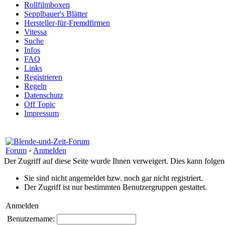
Rollfilmboxen
Sepplbauer's Blätter
Hersteller-für-Fremdfirmen
Vitessa
Suche
Infos
FAQ
Links
Registrieren
Regeln
Datenschutz
Off Topic
Impressum
Forum
›
Anmelden
Der Zugriff auf diese Seite wurde Ihnen verweigert. Dies kann folg
Sie sind nicht angemeldet bzw. noch gar nicht registriert.
Der Zugriff ist nur bestimmten Benutzergruppen gestattet.
Anmelden
Benutzername: