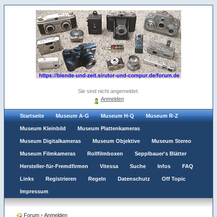
Sie sind nicht angemeldet.
Anmelden
Startseite
Museum A-G
Museum H-Q
Museum R-Z
Museum Kleinbild
Museum Plattenkameras
Museum Digitalkameras
Museum Objektive
Museum Stereo
Museum Filmkameras
Rollfilmboxen
Sepplbauer's Blätter
Hersteller-für-Fremdfirmen
Vitessa
Suche
Infos
FAQ
Links
Registrieren
Regeln
Datenschutz
Off Topic
Impressum
Forum
›
Anmelden