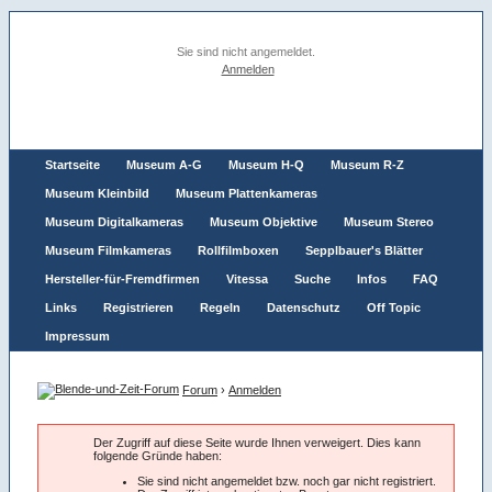
Sie sind nicht angemeldet.
Anmelden
Startseite
Museum A-G
Museum H-Q
Museum R-Z
Museum Kleinbild
Museum Plattenkameras
Museum Digitalkameras
Museum Objektive
Museum Stereo
Museum Filmkameras
Rollfilmboxen
Sepplbauer's Blätter
Hersteller-für-Fremdfirmen
Vitessa
Suche
Infos
FAQ
Links
Registrieren
Regeln
Datenschutz
Off Topic
Impressum
Forum
›
Anmelden
Der Zugriff auf diese Seite wurde Ihnen verweigert. Dies kann
folgende Gründe haben:
Sie sind nicht angemeldet bzw. noch gar nicht registriert.