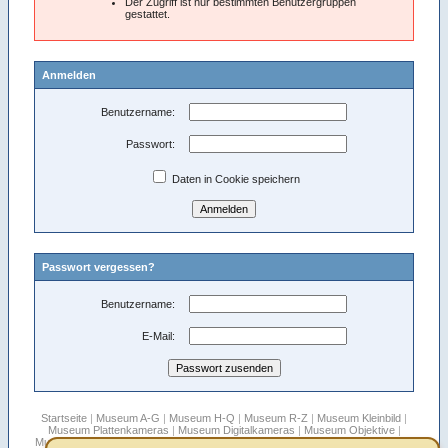
Der Zugriff ist nur bestimmten Benutzergruppen
gestattet.
Anmelden
Benutzername:
Passwort:
Daten in Cookie speichern
Passwort vergessen?
Benutzername:
E-Mail:
Startseite
|
Museum A-G
|
Museum H-Q
|
Museum R-Z
|
Museum Kleinbild
|
Museum Plattenkameras
|
Museum Digitalkameras
|
Museum Objektive
|
Museum Stereo
|
Museum Filmkameras
|
Rollfilmboxen
|
Sepplbauer's Blätter
|