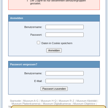
Der Zugriff ist nur bestimmten Benutzergruppen
gestattet.
Anmelden
Benutzername:
Passwort:
Daten in Cookie speichern
Passwort vergessen?
Benutzername:
E-Mail:
Startseite
|
Museum A-G
|
Museum H-Q
|
Museum R-Z
|
Museum Kleinbild
|
Museum Plattenkameras
|
Museum Digitalkameras
|
Museum Objektive
|
Museum Stereo
|
Museum Filmkameras
|
Rollfilmboxen
|
Sepplbauer's Blätter
|