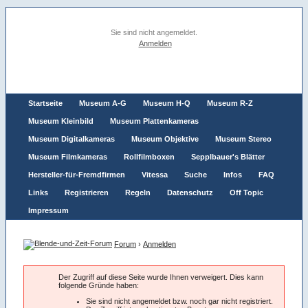
Sie sind nicht angemeldet.
Anmelden
Startseite
Museum A-G
Museum H-Q
Museum R-Z
Museum Kleinbild
Museum Plattenkameras
Museum Digitalkameras
Museum Objektive
Museum Stereo
Museum Filmkameras
Rollfilmboxen
Sepplbauer's Blätter
Hersteller-für-Fremdfirmen
Vitessa
Suche
Infos
FAQ
Links
Registrieren
Regeln
Datenschutz
Off Topic
Impressum
Forum
›
Anmelden
Der Zugriff auf diese Seite wurde Ihnen verweigert. Dies kann
folgende Gründe haben:
Sie sind nicht angemeldet bzw. noch gar nicht registriert.