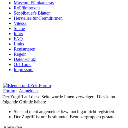
Museum Filmkameras
Rollfilmboxen
Sepplbauer's Blätter
Hersteller-für-Fremdfirmen
Vitessa
Suche
Infos
FAQ
Links
Registrieren
Regeln
Datenschutz
Off Topic
Impressum
Forum
›
Anmelden
Der Zugriff auf diese Seite wurde Ihnen verweigert. Dies kann
folgende Gründe haben:
Sie sind nicht angemeldet bzw. noch gar nicht registriert.
Der Zugriff ist nur bestimmten Benutzergruppen gestattet.
Anmelden