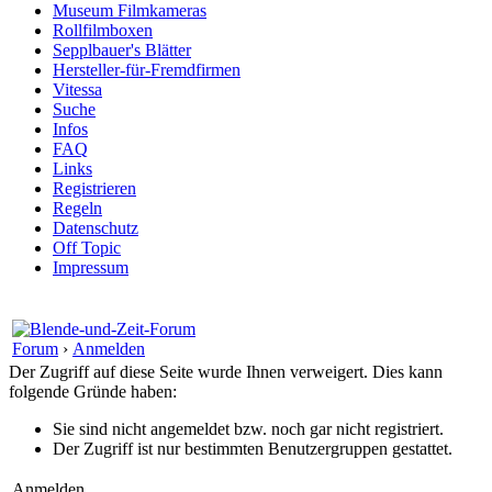
Museum Filmkameras
Rollfilmboxen
Sepplbauer's Blätter
Hersteller-für-Fremdfirmen
Vitessa
Suche
Infos
FAQ
Links
Registrieren
Regeln
Datenschutz
Off Topic
Impressum
Forum
›
Anmelden
Der Zugriff auf diese Seite wurde Ihnen verweigert. Dies kann
folgende Gründe haben:
Sie sind nicht angemeldet bzw. noch gar nicht registriert.
Der Zugriff ist nur bestimmten Benutzergruppen gestattet.
Anmelden