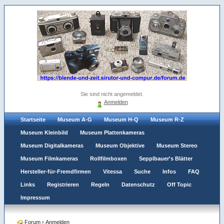
Sie sind nicht angemeldet.
Anmelden
Startseite
Museum A-G
Museum H-Q
Museum R-Z
Museum Kleinbild
Museum Plattenkameras
Museum Digitalkameras
Museum Objektive
Museum Stereo
Museum Filmkameras
Rollfilmboxen
Sepplbauer's Blätter
Hersteller-für-Fremdfirmen
Vitessa
Suche
Infos
FAQ
Links
Registrieren
Regeln
Datenschutz
Off Topic
Impressum
Forum
›
Anmelden