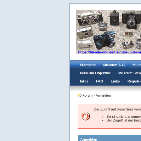
Startseite
Museum A-G
Mus
Museum Objektive
Museum Ster
Infos
FAQ
Links
Registri
Forum
›
Anmelden
Der Zugriff auf diese Seite wu
Sie sind nicht angemeld
Der Zugriff ist nur be
Anmelden