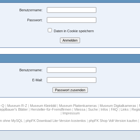
Benutzername:
Passwort:
Daten in Cookie speichern
Benutzername:
E-Mail:
H-Q
|
Museum R-Z
|
Museum Kleinbild
|
Museum Plattenkameras
|
Museum Digitalkameras
|
epplbauer's Blätter
|
Hersteller-für-Fremdfirmen
|
Vitessa
|
Suche
|
Infos
|
FAQ
|
Links
|
Regis
|
Impressum
um ohne MySQL
|
phpFK Download Lite-Version kostenlos
|
phpFK Shop Voll-Version kaufen
|