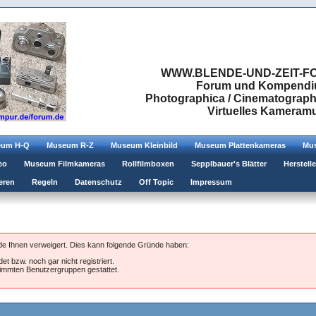
WWW.BLENDE-UND-ZEIT-FO
Forum und Kompendium
Photographica / Cinematographic
Virtuelles Kamera
eum H-Q
Museum R-Z
Museum Kleinbild
Museum Plattenkameras
Mus
eo
Museum Filmkameras
Rollfilmboxen
Sepplbauer's Blätter
Herstell
eren
Regeln
Datenschutz
Off Topic
Impressum
rde Ihnen verweigert. Dies kann folgende Gründe haben:
et bzw. noch gar nicht registriert.
stimmten Benutzergruppen gestattet.