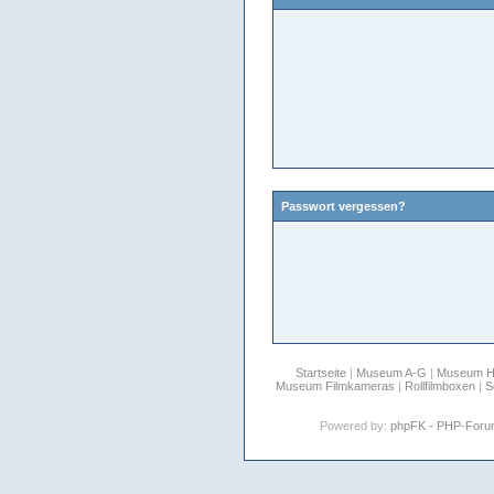
Passwort vergessen?
Startseite
|
Museum A-G
|
Museum 
Museum Filmkameras
|
Rollfilmboxen
|
S
Powered by:
phpFK - PHP-For