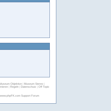
Museum Objektive
|
Museum Stereo
|
trieren
|
Regeln
|
Datenschutz
|
Off Topic
www.phpFK.com Support Forum