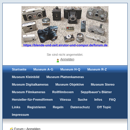
Sie sind nicht angemeldet.
Anmelden
Startseite
Museum A-G
Museum H-Q
Museum R-Z
Museum Kleinbild
Museum Plattenkameras
Museum Digitalkameras
Museum Objektive
Museum Stereo
Museum Filmkameras
Rollfilmboxen
Sepplbauer's Blätter
Hersteller-für-Fremdfirmen
Vitessa
Suche
Infos
FAQ
Links
Registrieren
Regeln
Datenschutz
Off Topic
Impressum
Forum
›
Anmelden