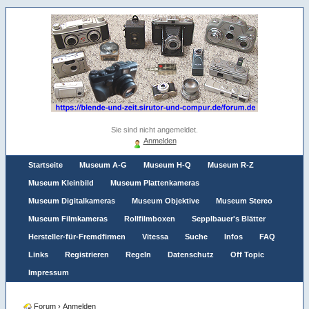
Sie sind nicht angemeldet.
Anmelden
Startseite
Museum A-G
Museum H-Q
Museum R-Z
Museum Kleinbild
Museum Plattenkameras
Museum Digitalkameras
Museum Objektive
Museum Stereo
Museum Filmkameras
Rollfilmboxen
Sepplbauer's Blätter
Hersteller-für-Fremdfirmen
Vitessa
Suche
Infos
FAQ
Links
Registrieren
Regeln
Datenschutz
Off Topic
Impressum
Forum
›
Anmelden