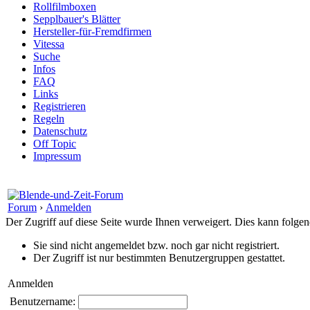
Rollfilmboxen
Sepplbauer's Blätter
Hersteller-für-Fremdfirmen
Vitessa
Suche
Infos
FAQ
Links
Registrieren
Regeln
Datenschutz
Off Topic
Impressum
Forum
›
Anmelden
Der Zugriff auf diese Seite wurde Ihnen verweigert. Dies kann folg
Sie sind nicht angemeldet bzw. noch gar nicht registriert.
Der Zugriff ist nur bestimmten Benutzergruppen gestattet.
Anmelden
Benutzername: