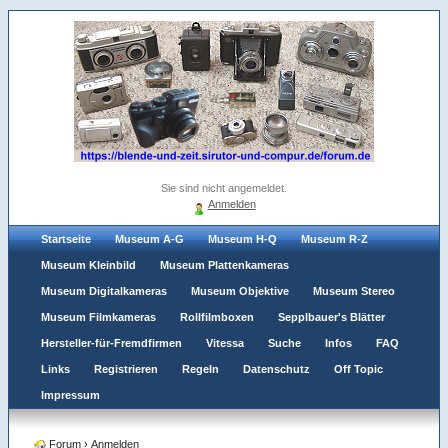
Sie sind nicht angemeldet.
Anmelden
Startseite
Museum A-G
Museum H-Q
Museum R-Z
Museum Kleinbild
Museum Plattenkameras
Museum Digitalkameras
Museum Objektive
Museum Stereo
Museum Filmkameras
Rollfilmboxen
Sepplbauer's Blätter
Hersteller-für-Fremdfirmen
Vitessa
Suche
Infos
FAQ
Links
Registrieren
Regeln
Datenschutz
Off Topic
Impressum
Forum
›
Anmelden