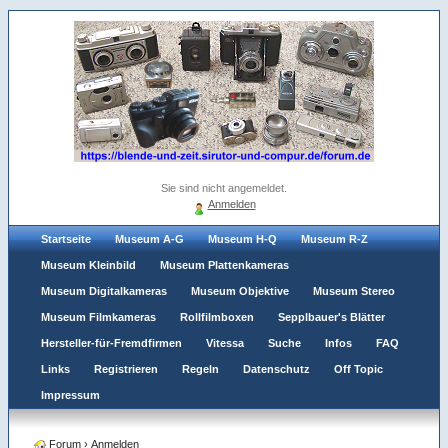
Sie sind nicht angemeldet.
Anmelden
Startseite
Museum A-G
Museum H-Q
Museum R-Z
Museum Kleinbild
Museum Plattenkameras
Museum Digitalkameras
Museum Objektive
Museum Stereo
Museum Filmkameras
Rollfilmboxen
Sepplbauer's Blätter
Hersteller-für-Fremdfirmen
Vitessa
Suche
Infos
FAQ
Links
Registrieren
Regeln
Datenschutz
Off Topic
Impressum
Forum
›
Anmelden